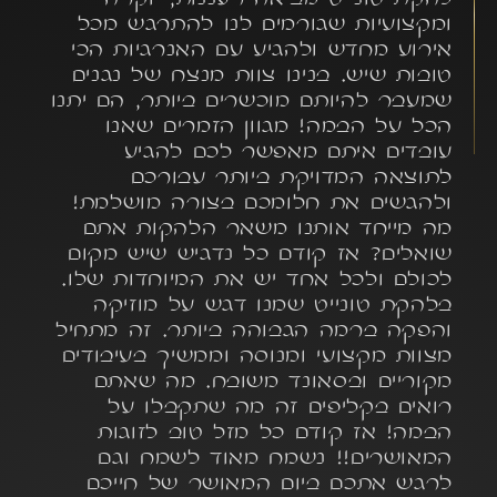
ומקצועיות שגורמים לנו להתרגש מכל
אירוע מחדש ולהגיע עם האנרגיות הכי
טובות שיש. בנינו צוות מנצח של נגנים
שמעבר להיותם מוכשרים ביותר, הם יתנו
הכל על הבמה! מגוון הזמרים שאנו
עובדים איתם מאפשר לכם להגיע
לתוצאה המדויקת ביותר עבורכם
ולהגשים את חלומכם בצורה מושלמת!
מה מייחד אותנו משאר הלהקות אתם
שואלים? אז קודם כל נדגיש שיש מקום
לכולם ולכל אחד יש את המיוחדות שלו.
בלהקת טונייט שמנו דגש על מוזיקה
והפקה ברמה הגבוהה ביותר. זה מתחיל
מצוות מקצועי ומנוסה וממשיך בעיבודים
מקוריים ובסאונד משובח. מה שאתם
רואים בקליפים זה מה שתקבלו על
הבמה! אז קודם כל מזל טוב לזוגות
המאושרים!! נשמח מאוד לשמח וגם
לרגש אתכם ביום המאושר של חייכם