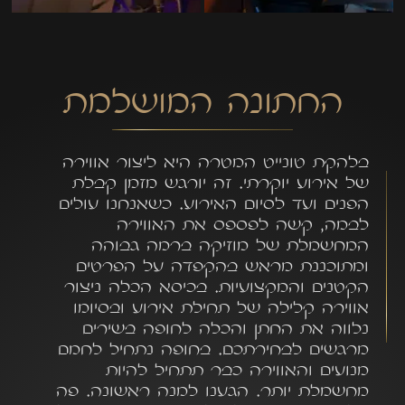
החתונה המושלמת
בלהקת טונייט המטרה היא ליצור אווירה
של אירוע יוקרתי. זה יורגש מזמן קבלת
הפנים ועד לסיום האירוע. כשאנחנו עולים
לבמה, קשה לפספס את האווירה
המחשמלת של מוזיקה ברמה גבוהה
ומתוכננת מראש בהקפדה על הפרטים
הקטנים והמקצועיות. בכיסא הכלה ניצור
אווירה קלילה של תחילת אירוע ובסיומו
נלווה את החתן והכלה לחופה בשירים
מרגשים לבחירתכם. בחופה נתחיל לחמם
מנועים והאווירה כבר תתחיל להיות
מחשמלת יותר. הגענו למנה ראשונה. פה