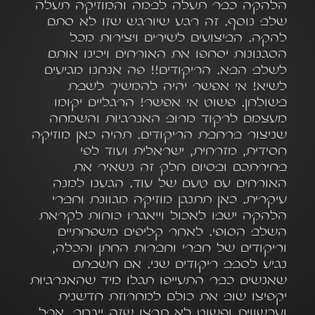
הלהקה כבר תעלה לבמה והמוזיקה תעלה
שלב נוסף. זה רגע שיורגש שזו לא סתם
להקה. הביצועים לשירים ויצירות מכל
הסגנונות יסחפו את האורחים ויכינו אותם
לשלב הבא. הריקודים!! פה אנחנו מגיעים
לשיא! אי אפשר יהיה להמשיך לשבת
בשולחן. פשוט אי אפשר! הרגליים יקומו
מעצמם לרקוד מרוב האנרגיות והשמחה
שניצור ברחבת הריקודים. תהיה כאן מוזיקה
חסידית, מזרחית, ישראלית ועוד לפי
בחירתכם ובסיום חלק זה נשאיר את
האורחים עם טעם של עוד. הגענו למנה
עיקרית. כאן תתנגן מוזיקה מגוונת וחברי
הלהקה ישבו לאכול וייאגרו כוחות לקראת
השלב הסופי. לאחר קליפים משפחתיים
וריקודים של חברי וחברות החתן והכלה,
נגיע לסבב ריקודים שני. אם חשבתם
שאנשים כבר התעייפו תגלו מיד שהאנרגיות
יקפיצו שוב את כולם למחרוזת חדשנית
ועכשווית ופשוט לא תרצו שזה ייגמר. אבל